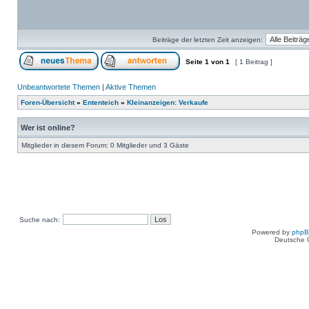
Beiträge der letzten Zeit anzeigen:
Seite
1
von
1
[ 1 Beitrag ]
Unbeantwortete Themen
|
Aktive Themen
Foren-Übersicht
»
Ententeich
»
Kleinanzeigen: Verkaufe
Wer ist online?
Mitglieder in diesem Forum: 0 Mitglieder und 3 Gäste
Suche nach:
Powered by
php
Deutsche 