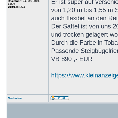
Er ist super auf versc
Registriert:
24. Mai 2010,
14:39
Beiträge:
302
von 1,20 m bis 1,55 m S
auch flexibel an den Re
Der Sattel ist von uns 
und trocken gelagert wo
Durch die Farbe in Tobac
Passende Steigbügelrie
VB 890 ,- EUR
https://www.kleinanzeig
Nach oben