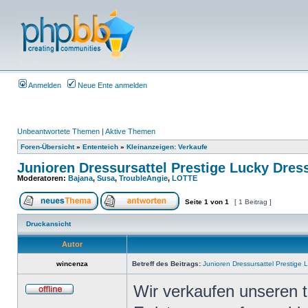
Anmelden
Neue Ente anmelden
Unbeantwortete Themen
|
Aktive Themen
Foren-Übersicht
»
Ententeich
»
Kleinanzeigen: Verkaufe
Junioren Dressursattel Prestige Lucky Dres
Moderatoren:
Bajana
,
Susa
,
TroubleAngie
,
LOTTE
Seite
1
von
1
[ 1 Beitrag ]
Druckansicht
Autor
wincenza
Betreff des Beitrags:
Junioren Dressursattel Prestige
Wir verkaufen unseren t