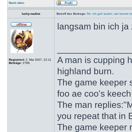
Nach oben
lucky-nadine
Betreff des Beitrags:
Re: Ich geh laufen, wer kommt m
langsam bin ich ja
______________
A man is cupping h
Registriert:
2. Mai 2007, 22:11
Beiträge:
2786
highland burn.
The game keeper sh
foo ae coo's keech 
The man replies:"M
you repeat that in 
The game keeper re