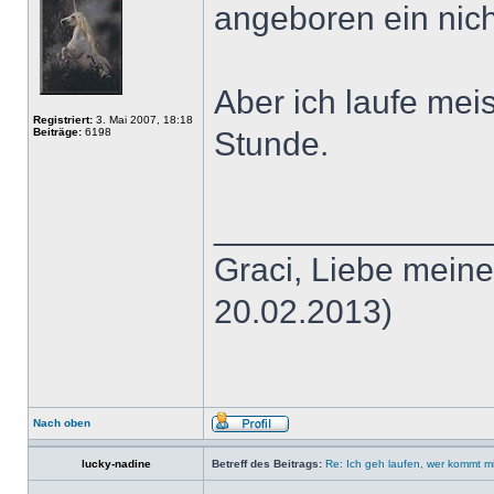
angeboren ein nicht
Aber ich laufe me
Registriert:
3. Mai 2007, 18:18
Beiträge:
6198
Stunde.
______________
Graci, Liebe meine
20.02.2013)
Nach oben
lucky-nadine
Betreff des Beitrags:
Re: Ich geh laufen, wer kommt m