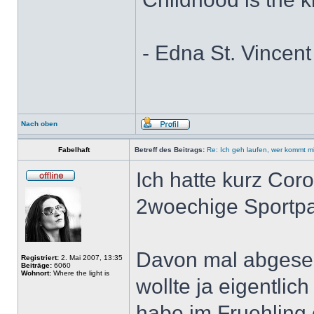
- Edna St. Vincent 
Nach oben
Fabelhaft
Betreff des Beitrags:
Re: Ich geh laufen, wer kommt m
Ich hatte kurz Cor
2woechige Sportpaus
Davon mal abgesehe
Registriert:
2. Mai 2007, 13:35
Beiträge:
6060
Wohnort:
Where the light is
wollte ja eigentli
habe im Fruehling 