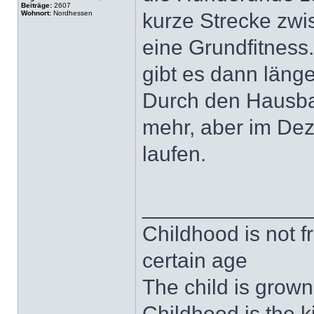
Beiträge:
2607
Wohnort:
Nordhessen
kurze Strecke zwi
eine Grundfitnes
gibt es dann länge
Durch den Hausba
mehr, aber im De
laufen.
______________
Childhood is not f
certain age
The child is grown
Childhood is the 