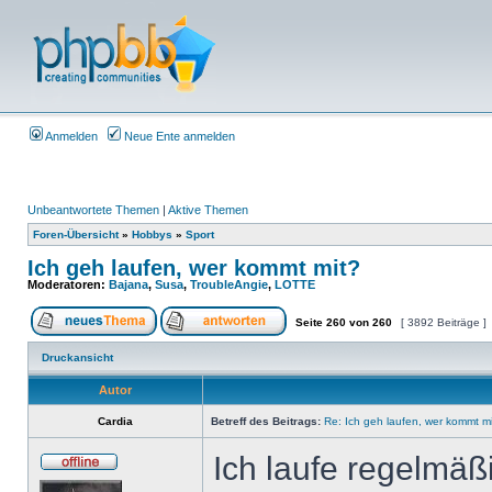
Anmelden
Neue Ente anmelden
Unbeantwortete Themen
|
Aktive Themen
Foren-Übersicht
»
Hobbys
»
Sport
Ich geh laufen, wer kommt mit?
Moderatoren:
Bajana
,
Susa
,
TroubleAngie
,
LOTTE
Seite
260
von
260
[ 3892 Beiträge ]
Druckansicht
Autor
Cardia
Betreff des Beitrags:
Re: Ich geh laufen, wer kommt m
Ich laufe regelmäß