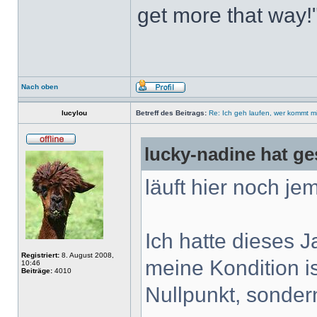
get more that way!
Nach oben
lucylou
Betreff des Beitrags:
Re: Ich geh laufen, wer kommt m
lucky-nadine hat ge
läuft hier noch j
Ich hatte dieses J
Registriert:
8. August 2008,
meine Kondition i
10:46
Beiträge:
4010
Nullpunkt, sonder