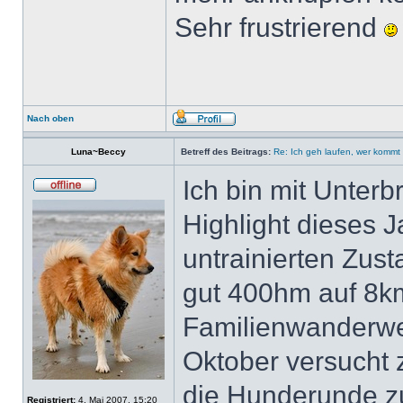
Sehr frustrierend
Nach oben
Luna~Beccy
Betreff des Beitrags:
Re: Ich geh laufen, wer kommt 
Ich bin mit Unter
Highlight dieses 
untrainierten Zust
gut 400hm auf 8km
Familienwanderweg
Oktober versucht 
die Hunderunde zu
Registriert:
4. Mai 2007, 15:20