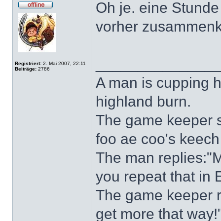
Oh je. eine Stunde 
vorher zusammenkl
______________
Registriert:
2. Mai 2007, 22:11
Beiträge:
2786
A man is cupping h
highland burn.
The game keeper sh
foo ae coo's keech 
The man replies:"M
you repeat that in 
The game keeper re
get more that way!