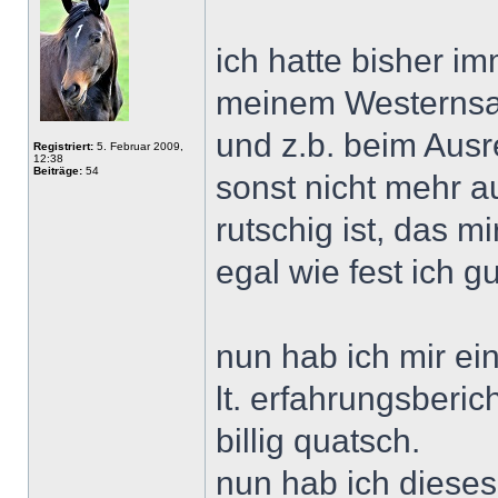
ich hatte bisher i
meinem Westernsatt
und z.b. beim Ausre
Registriert:
5. Februar 2009,
12:38
Beiträge:
54
sonst nicht mehr a
rutschig ist, das 
egal wie fest ich gu
nun hab ich mir ein
lt. erfahrungsberic
billig quatsch.
nun hab ich dieses