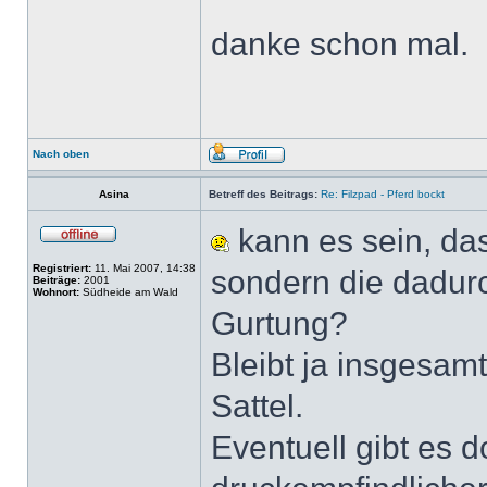
danke schon mal.
Nach oben
Asina
Betreff des Beitrags:
Re: Filzpad - Pferd bockt
kann es sein, das
Registriert:
11. Mai 2007, 14:38
sondern die dadur
Beiträge:
2001
Wohnort:
Südheide am Wald
Gurtung?
Bleibt ja insgesam
Sattel.
Eventuell gibt es 