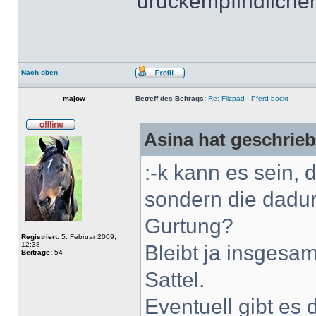
druckempfindlicher
Nach oben
majow
Betreff des Beitrags:
Re: Filzpad - Pferd bockt
Asina hat geschrie
:-k kann es sein, 
sondern die dadu
Gurtung?
Registriert:
5. Februar 2009,
12:38
Bleibt ja insgesa
Beiträge:
54
Sattel.
Eventuell gibt es