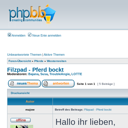
Anmelden
Neue Ente anmelden
Unbeantwortete Themen
|
Aktive Themen
Foren-Übersicht
»
Pferde
»
Westernreiten
Filzpad - Pferd bockt
Moderatoren:
Bajana
,
Susa
,
TroubleAngie
,
LOTTE
Seite
1
von
1
[ 5 Beiträge ]
Druckansicht
Autor
majow
Betreff des Beitrags:
Filzpad - Pferd bockt
Hallo ihr lieben,