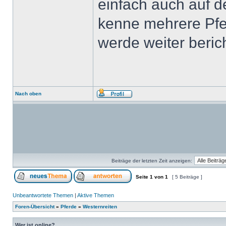
einfach auch auf de
kenne mehrere Pfer
werde weiter bericht
Nach oben
Beiträge der letzten Zeit anzeigen:
Seite
1
von
1
[ 5 Beiträge ]
Unbeantwortete Themen
|
Aktive Themen
Foren-Übersicht
»
Pferde
»
Westernreiten
Wer ist online?