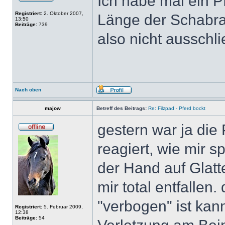
Ich habe mal ein Pf
Registriert:
2. Oktober 2007,
Länge der Schabra
13:50
Beiträge:
739
also nicht ausschl
Nach oben
majow
Betreff des Beitrags:
Re: Filzpad - Pferd bockt
gestern war ja die
reagiert, wie mir sp
der Hand auf Glatt
mir total entfallen
"verbogen" ist kann
Registriert:
5. Februar 2009,
12:38
Beiträge:
54