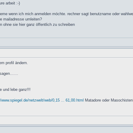
re arbeit :-)
robleme wenn ich mich anmelden möchte. rechner sagt benutzname oder wahlwei
re mailadresse umleiten?
ohne sie hier ganz öffentlich zu schreiben
m profil ändern.
agen.......
e und lebe ganz!!!
//www.spiegel.de/netzwelt/web/0,15 ... 61,00.html
Matadore oder Masochisten