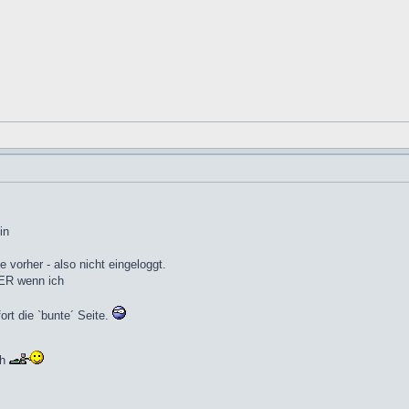
in
 vorher - also nicht eingeloggt.
BER wenn ich
ort die `bunte´ Seite.
ch