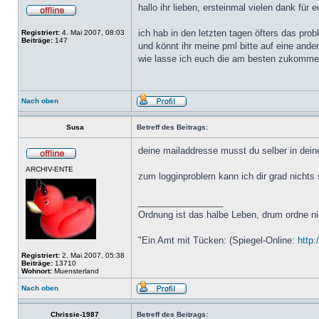
hallo ihr lieben, ersteinmal vielen dank für eu
ich hab in den letzten tagen öfters das p
Registriert:
4. Mai 2007, 08:03
Beiträge:
147
und könnt ihr meine pml bitte auf eine ande
wie lasse ich euch die am besten zukommen 
Nach oben
Susa
Betreff des Beitrags:
deine mailaddresse musst du selber in deine
ARCHIV-ENTE
zum logginproblem kann ich dir grad nichts s
_________________
Ordnung ist das halbe Leben, drum ordne ni
"Ein Amt mit Tücken: (Spiegel-Online:
http:
Registriert:
2. Mai 2007, 05:38
Beiträge:
13710
Wohnort:
Muensterland
Nach oben
Chrissie-1987
Betreff des Beitrags: