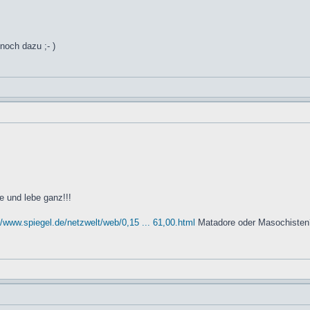
 noch dazu ;- )
e und lebe ganz!!!
//www.spiegel.de/netzwelt/web/0,15 ... 61,00.html
Matadore oder Masochisten