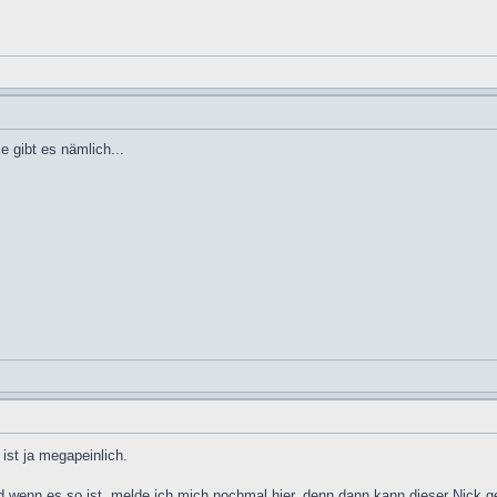
 gibt es nämlich...
ist ja megapeinlich.
nd wenn es so ist, melde ich mich nochmal hier, denn dann kann dieser Nick g