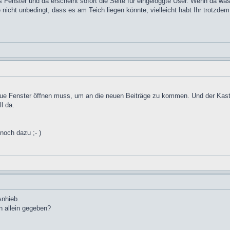
es Fenster und da erscheint sofort die Seite für eingeloggte User. Wenn da was
cht unbedingt, dass es am Teich liegen könnte, vielleicht habt Ihr trotzdem
s neue Fenster öffnen muss, um an die neuen Beiträge zu kommen. Und der Ka
l da.
 noch dazu ;- )
Anhieb.
n allein gegeben?