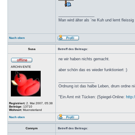
_________________
Man wird älter als `ne Kuh und lernt fleissig
Nach oben
Susa
Betreff des Beitrags:
ne wir haben nichts gemacht.
ARCHIV-ENTE
aber schön das es wieder funktioniert :)
_________________
Ordnung ist das halbe Leben, drum ordne ni
"Ein Amt mit Tücken: (Spiegel-Online:
http:
Registriert:
2. Mai 2007, 05:38
Beiträge:
13710
Wohnort:
Muensterland
Nach oben
Connym
Betreff des Beitrags: