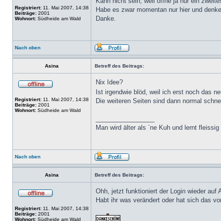
Kann nicht sein, weil öffne ja nur ein zweit
Registriert:
11. Mai 2007, 14:38
Habe es zwar momentan nur hier und denke ni
Beiträge:
2001
Danke.
Wohnort:
Südheide am Wald
Nach oben
Asina
Betreff des Beitrags:
Nix Idee?
Ist irgendwie blöd, weil ich erst noch da
Registriert:
11. Mai 2007, 14:38
Die weiteren Seiten sind dann normal schnel
Beiträge:
2001
Wohnort:
Südheide am Wald
_________________
Man wird älter als `ne Kuh und lernt fleissig
Nach oben
Asina
Betreff des Beitrags:
Ohh, jetzt funktioniert der Login wieder auf 
Habt ihr was verändert oder hat sich das vo
Registriert:
11. Mai 2007, 14:38
Beiträge:
2001
Wohnort:
Südheide am Wald