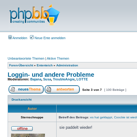
Anmelden
Neue Ente anmelden
Unbeantwortete Themen
|
Aktive Themen
Foren-Übersicht
»
Ententeich
»
Administration
Loggin- und andere Probleme
Moderatoren:
Bajana
,
Susa
,
TroubleAngie
,
LOTTE
Seite
3
von
7
[ 100 Beiträge ]
Druckansicht
Autor
Sternschnuppe
Betreff des Beitrags:
es hat geklappt, Coockie ist wied
sie paddelt wieder!