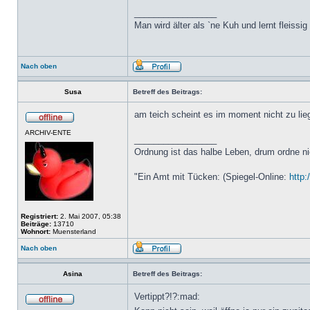
_________________
Man wird älter als `ne Kuh und lernt fleissig
Nach oben
Susa
Betreff des Beitrags:
am teich scheint es im moment nicht zu liege
ARCHIV-ENTE
_________________
Ordnung ist das halbe Leben, drum ordne ni
"Ein Amt mit Tücken: (Spiegel-Online:
http:
Registriert:
2. Mai 2007, 05:38
Beiträge:
13710
Wohnort:
Muensterland
Nach oben
Asina
Betreff des Beitrags:
Vertippt?!?:mad: