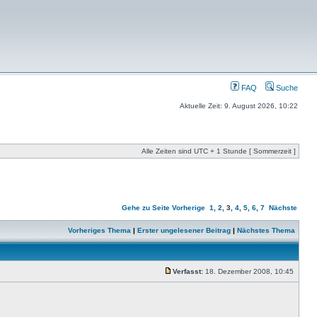
FAQ
Suche
Aktuelle Zeit: 9. August 2026, 10:22
Alle Zeiten sind UTC + 1 Stunde [ Sommerzeit ]
Gehe zu Seite
Vorherige
1
,
2
,
3
,
4
,
5
,
6
,
7
Nächste
Vorheriges Thema
|
Erster ungelesener Beitrag
|
Nächstes Thema
Verfasst:
18. Dezember 2008, 10:45