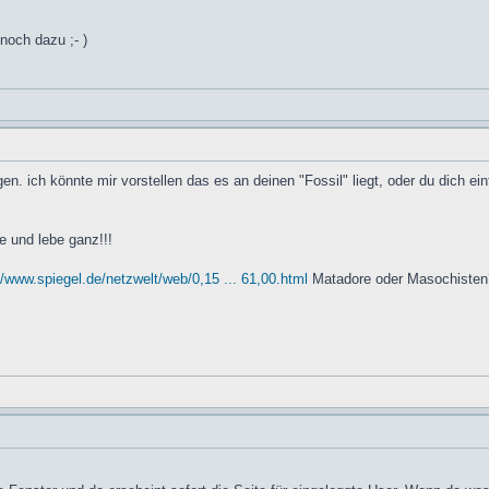
 noch dazu ;- )
n. ich könnte mir vorstellen das es an deinen "Fossil" liegt, oder du dich ein
e und lebe ganz!!!
//www.spiegel.de/netzwelt/web/0,15 ... 61,00.html
Matadore oder Masochisten