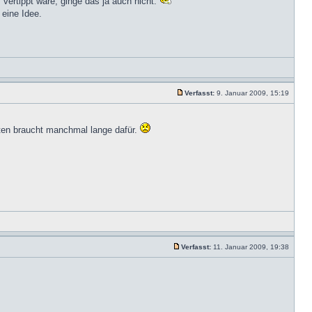
 vertippt wäre, ginge das ja auch nicht.
 eine Idee.
Verfasst:
9. Januar 2009, 15:19
sten braucht manchmal lange dafür.
Verfasst:
11. Januar 2009, 19:38