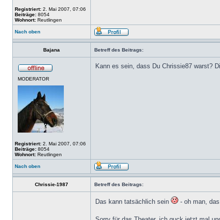
Registriert:
2. Mai 2007, 07:06
Beiträge:
8054
Wohnort:
Reutlingen
Nach oben
Bajana
Betreff des Beitrags:
Kann es sein, dass Du Chrissie87 warst? Die
MODERATOR
Registriert:
2. Mai 2007, 07:06
Beiträge:
8054
Wohnort:
Reutlingen
Nach oben
Chrissie-1987
Betreff des Beitrags:
Das kann tatsächlich sein
- oh man, das 
Sorry für das Theater, ich guck jetzt mal u