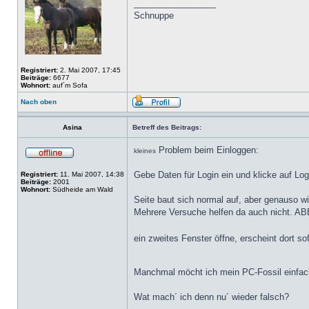
_________________
Schnuppe
Registriert:
2. Mai 2007, 17:45
Beiträge:
6677
Wohnort:
auf´m Sofa
Nach oben
Asina
Betreff des Beitrags:
Problem beim Einloggen:
kleines
Gebe Daten für Login ein und klicke auf Log
Registriert:
11. Mai 2007, 14:38
Beiträge:
2001
Wohnort:
Südheide am Wald
Seite baut sich normal auf, aber genauso wie
Mehrere Versuche helfen da auch nicht. A
ein zweites Fenster öffne, erscheint dort sof
Manchmal möcht ich mein PC-Fossil einfa
Wat mach´ ich denn nu´ wieder falsch?