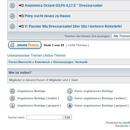
Anatomica Octant G3,Fit 4,17,5 '' Dressursattel
Pony sucht neues zu Hause
V: Passier Blu Dressursattel 16er Sitz / mehrere Reitstiefel
Themen der letzten Zeit anzeigen:
Seite
1
von
25
[ 1238 Themen ]
Unbeantwortete Themen
|
Aktive Themen
Foren-Übersicht
»
Ententeich
»
Kleinanzeigen: Verkaufe
Wer ist online?
Mitglieder in diesem Forum: 0 Mitglieder und 1 Gast
Ungelesene Beiträge
Keine ungelesenen Beiträge
Ungelesene Beiträge [ beliebt ]
Keine ungelesenen Beiträge [ beliebt ]
Ungelesene Beiträge [ gesperrt ]
Keine ungelesenen Beiträge [ gesperrt ]
Suche nach:
Powered by
php
Deutsche 