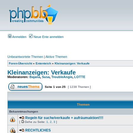
Anmelden
Neue Ente anmelden
Unbeantwortete Themen
|
Aktive Themen
Foren-Übersicht
»
Ententeich
»
Kleinanzeigen: Verkaufe
Kleinanzeigen: Verkaufe
Moderatoren:
Bajana
,
Susa
,
TroubleAngie
,
LOTTE
Seite
1
von
25
[ 1238 Themen ]
Themen
Bekanntmachungen
Regeln für suche/verkaufe + aufräumaktion!!!!
[
Gehe zu Seite:
1
,
2
,
3
]
RECHTLICHES