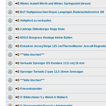
Wintec Isabell Werth und Wintec Springsattel (braun)
BoT Stallgamaschen Royal, Langzügel, Bodenarbeitsstrick 3M
Voltipferd zu verkaufen
2 jährige Oldenburger Rapp Stute
65510 Boxgrass Heulage kleine Ballen
Eskadron JerseyStripe 125 cm/ThermoMaster JescoII Regend
***bitte löschen***
Verkaufe Sprenger DS Kandare 13,5 cm| 16 mm
Sprenger Turnado 2 type 12,5 16mm Sensogan
***bitte löschen***
Friesenkalender
V: Bildschöner 5 j. Welsh A Wallach
V: Dressursattel Dresch + Springsättel