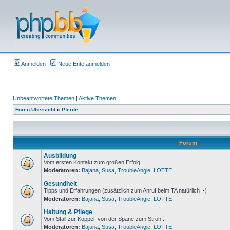
Anmelden
Neue Ente anmelden
Unbeantwortete Themen
|
Aktive Themen
Foren-Übersicht
»
Pferde
Forum
Ausbildung
Vom ersten Kontakt zum großen Erfolg
Moderatoren:
Bajana
,
Susa
,
TroubleAngie
,
LOTTE
Gesundheit
Tipps und Erfahrungen (zusätzlich zum Anruf beim TA natürlich ;-)
Moderatoren:
Bajana
,
Susa
,
TroubleAngie
,
LOTTE
Haltung & Pflege
Vom Stall zur Koppel, von der Späne zum Stroh...
Moderatoren:
Bajana
,
Susa
,
TroubleAngie
,
LOTTE