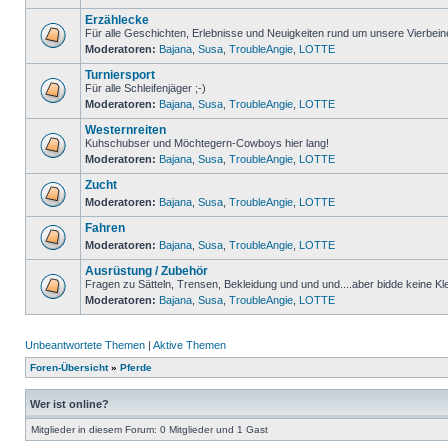
Erzählecke
Für alle Geschichten, Erlebnisse und Neuigkeiten rund um unsere Vierbein
Moderatoren:
Bajana
,
Susa
,
TroubleAngie
,
LOTTE
Turniersport
Für alle Schleifenjäger ;-)
Moderatoren:
Bajana
,
Susa
,
TroubleAngie
,
LOTTE
Westernreiten
Kuhschubser und Möchtegern-Cowboys hier lang!
Moderatoren:
Bajana
,
Susa
,
TroubleAngie
,
LOTTE
Zucht
Moderatoren:
Bajana
,
Susa
,
TroubleAngie
,
LOTTE
Fahren
Moderatoren:
Bajana
,
Susa
,
TroubleAngie
,
LOTTE
Ausrüstung / Zubehör
Fragen zu Sätteln, Trensen, Bekleidung und und und....aber bidde keine Kl
Moderatoren:
Bajana
,
Susa
,
TroubleAngie
,
LOTTE
Unbeantwortete Themen
|
Aktive Themen
Foren-Übersicht
»
Pferde
Wer ist online?
Mitglieder in diesem Forum: 0 Mitglieder und 1 Gast