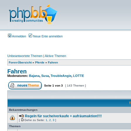
Anmelden
Neue Ente anmelden
Unbeantwortete Themen
|
Aktive Themen
Foren-Übersicht
»
Pferde
»
Fahren
Fahren
Moderatoren:
Bajana
,
Susa
,
TroubleAngie
,
LOTTE
Seite
1
von
3
[ 143 Themen ]
T
Bekanntmachungen
Regeln für suche/verkaufe + aufräumaktion!!!!
[
Gehe zu Seite:
1
,
2
,
3
]
Themen