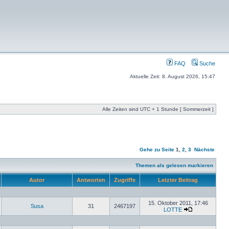
FAQ
Suche
Aktuelle Zeit: 8. August 2026, 15:47
Alle Zeiten sind UTC + 1 Stunde [ Sommerzeit ]
Gehe zu Seite
1
,
2
,
3
Nächste
Themen als gelesen markieren
Autor
Antworten
Zugriffe
Letzter Beitrag
15. Oktober 2011, 17:46
Susa
31
2467197
LOTTE