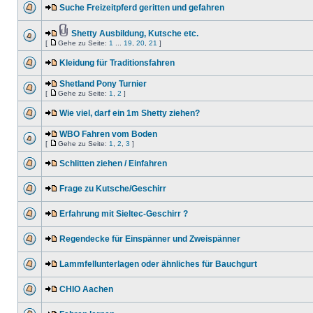
Suche Freizeitpferd geritten und gefahren
Shetty Ausbildung, Kutsche etc.
[
Gehe zu Seite:
1
...
19
,
20
,
21
]
Kleidung für Traditionsfahren
Shetland Pony Turnier
[
Gehe zu Seite:
1
,
2
]
Wie viel, darf ein 1m Shetty ziehen?
WBO Fahren vom Boden
[
Gehe zu Seite:
1
,
2
,
3
]
Schlitten ziehen / Einfahren
Frage zu Kutsche/Geschirr
Erfahrung mit Sieltec-Geschirr ?
Regendecke für Einspänner und Zweispänner
Lammfellunterlagen oder ähnliches für Bauchgurt
CHIO Aachen