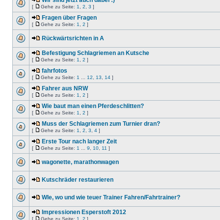
Wir sind jetzt auch dabei :)
[
Gehe zu Seite:
1
,
2
,
3
]
Fragen über Fragen
[
Gehe zu Seite:
1
,
2
]
Rückwärtsrichten in A
Befestigung Schlagriemen an Kutsche
[
Gehe zu Seite:
1
,
2
]
fahrfotos
[
Gehe zu Seite:
1
...
12
,
13
,
14
]
Fahrer aus NRW
[
Gehe zu Seite:
1
,
2
]
Wie baut man einen Pferdeschlitten?
[
Gehe zu Seite:
1
,
2
]
Muss der Schlagriemen zum Turnier dran?
[
Gehe zu Seite:
1
,
2
,
3
,
4
]
Erste Tour nach langer Zeit
[
Gehe zu Seite:
1
...
9
,
10
,
11
]
wagonette, marathonwagen
Kutschräder restaurieren
WIe, wo und wie teuer Trainer Fahren/Fahrtrainer?
Impressionen Esperstoft 2012
[
Gehe zu Seite:
1
,
2
]