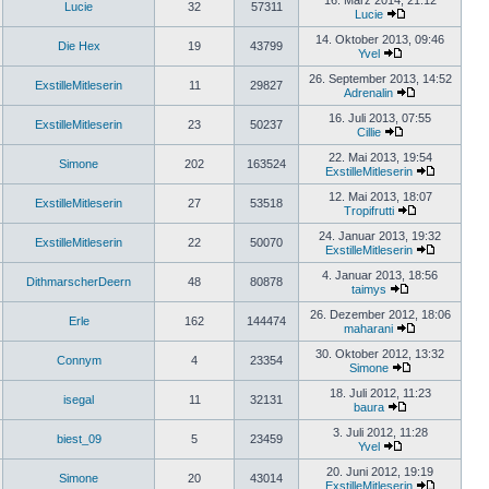
16. März 2014, 21:12
Lucie
32
57311
Lucie
14. Oktober 2013, 09:46
Die Hex
19
43799
Yvel
26. September 2013, 14:52
ExstilleMitleserin
11
29827
Adrenalin
16. Juli 2013, 07:55
ExstilleMitleserin
23
50237
Cillie
22. Mai 2013, 19:54
Simone
202
163524
ExstilleMitleserin
12. Mai 2013, 18:07
ExstilleMitleserin
27
53518
Tropifrutti
24. Januar 2013, 19:32
ExstilleMitleserin
22
50070
ExstilleMitleserin
4. Januar 2013, 18:56
DithmarscherDeern
48
80878
taimys
26. Dezember 2012, 18:06
Erle
162
144474
maharani
30. Oktober 2012, 13:32
Connym
4
23354
Simone
18. Juli 2012, 11:23
isegal
11
32131
baura
3. Juli 2012, 11:28
biest_09
5
23459
Yvel
20. Juni 2012, 19:19
Simone
20
43014
ExstilleMitleserin