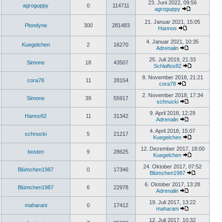
23. Juni 2022, 09:56
agroguppy
0
114711
agroguppy
21. Januar 2021, 15:05
Plondyne
300
281483
Hannos
4. Januar 2021, 10:35
Kuegelchen
2
16270
Adrenalin
25. Juli 2019, 21:33
Simone
18
43507
Schlaflos82
8. November 2018, 21:21
cora78
11
28154
cora78
2. November 2018, 17:34
Simone
39
55917
schnucki
9. April 2018, 12:29
Hanno92
11
31342
Adrenalin
4. April 2018, 15:07
schnucki
5
21217
Kuegelchen
12. Dezember 2017, 18:00
bosten
9
28625
Kuegelchen
24. Oktober 2017, 07:52
Blümchen1987
0
17346
Blümchen1987
6. Oktober 2017, 13:28
Blümchen1987
6
22978
Adrenalin
19. Juli 2017, 13:22
maharani
0
17412
maharani
12. Juli 2017, 10:32