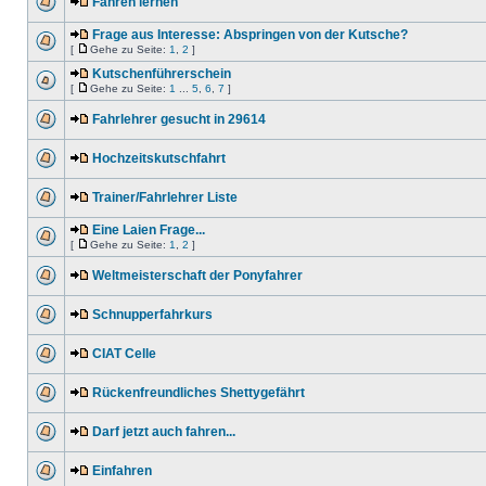
Fahren lernen
Frage aus Interesse: Abspringen von der Kutsche?
[
Gehe zu Seite:
1
,
2
]
Kutschenführerschein
[
Gehe zu Seite:
1
...
5
,
6
,
7
]
Fahrlehrer gesucht in 29614
Hochzeitskutschfahrt
Trainer/Fahrlehrer Liste
Eine Laien Frage...
[
Gehe zu Seite:
1
,
2
]
Weltmeisterschaft der Ponyfahrer
Schnupperfahrkurs
CIAT Celle
Rückenfreundliches Shettygefährt
Darf jetzt auch fahren...
Einfahren