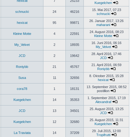
hexicat
7
25233
Kuegelchen
15. Mai 2017, 07:23
schnucki
24
46216
schnucki
26. Januar 2017, 13:26
hexicat
95
99871
maharani
24. August 2016, 08:23
Kleine Motte
4
22591
Kleine Motte
16. Juni 2016, 06:16
My_Velvet
2
18935
My_Velvet
28. April 2016, 17:46
JCD
2
19642
JCD
21. April 2016, 06:59
Roniybb
21
45767
Roniybb
8. Oktober 2015, 15:28
Susa
11
32656
hexicat
13. September 2015, 08:52
cora78
1
18131
postillion
1. September 2015, 17:19
Kuegelchen
14
35353
Alexandraf
25. August 2015, 13:25
JCD
13
34501
JCD
25. August 2015, 11:31
Kuegelchen
12
32680
Kuegelchen
29. Juli 2015, 12:00
La Traviata
14
37209
Tropifrutti