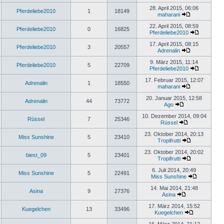
28. April 2015, 06:06
Pferdeliebe2010
1
18149
maharani
22. April 2015, 08:59
Pferdeliebe2010
0
16825
Pferdeliebe2010
17. April 2015, 08:15
Pferdeliebe2010
3
20557
Adrenalin
9. März 2015, 11:14
Pferdeliebe2010
5
22709
Pferdeliebe2010
17. Februar 2015, 12:07
Adrenalin
1
18550
maharani
20. Januar 2015, 12:58
Adrenalin
44
73772
Ago
10. Dezember 2014, 09:04
Rüssel
7
25346
Rüssel
23. Oktober 2014, 20:13
Miss Sunshine
5
23410
Tropifrutti
23. Oktober 2014, 20:02
biest_09
5
23401
Tropifrutti
6. Juli 2014, 20:49
Miss Sunshine
5
22491
Miss Sunshine
14. Mai 2014, 21:48
Asina
9
27376
Asina
17. März 2014, 15:52
Kuegelchen
13
33496
Kuegelchen