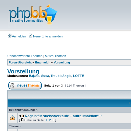
Anmelden
Neue Ente anmelden
Unbeantwortete Themen
|
Aktive Themen
Foren-Übersicht
»
Ententeich
»
Vorstellung
Vorstellung
Moderatoren:
Bajana
,
Susa
,
TroubleAngie
,
LOTTE
Seite
1
von
3
[ 114 Themen ]
T
Bekanntmachungen
Regeln für suche/verkaufe + aufräumaktion!!!!
[
Gehe zu Seite:
1
,
2
,
3
]
Themen