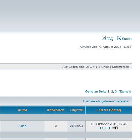
FAQ
Suche
Aktuelle Zeit: 9. August 2026, 11:13
Alle Zeiten sind UTC + 1 Stunde [ Sommerzeit ]
Gehe zu Seite
1
,
2
,
3
Nächste
Themen als gelesen markieren
Autor
Antworten
Zugriffe
Letzter Beitrag
15. Oktober 2011, 17:46
Susa
31
2468053
LOTTE