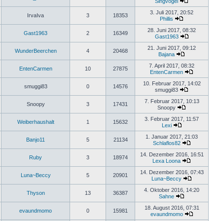
Singvogel
3. Juli 2017, 20:52
IrvaIva
3
18353
Phillis
28. Juni 2017, 08:32
Gast1963
2
16349
Gast1963
21. Juni 2017, 09:12
WunderBeerchen
4
20468
Bajana
7. April 2017, 08:32
EntenCarmen
10
27875
EntenCarmen
10. Februar 2017, 14:02
smuggi83
0
14576
smuggi83
7. Februar 2017, 10:13
Snoopy
3
17431
Snoopy
3. Februar 2017, 11:57
Weiberhaushalt
1
15632
Lexi
1. Januar 2017, 21:03
Banjo11
5
21134
Schlaflos82
14. Dezember 2016, 16:51
Ruby
3
18974
Lexa Loona
14. Dezember 2016, 07:43
Luna~Beccy
5
20901
Luna~Beccy
4. Oktober 2016, 14:20
Thyson
13
36387
Sahne
18. August 2016, 07:31
evaundmomo
0
15981
evaundmomo