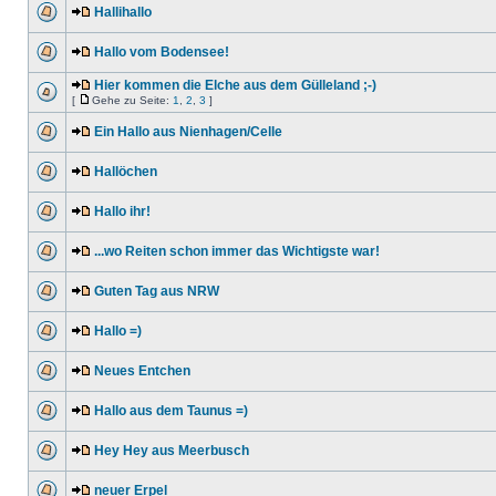
Hallihallo
Hallo vom Bodensee!
Hier kommen die Elche aus dem Gülleland ;-)
[
Gehe zu Seite:
1
,
2
,
3
]
Ein Hallo aus Nienhagen/Celle
Hallöchen
Hallo ihr!
...wo Reiten schon immer das Wichtigste war!
Guten Tag aus NRW
Hallo =)
Neues Entchen
Hallo aus dem Taunus =)
Hey Hey aus Meerbusch
neuer Erpel