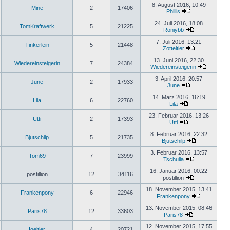
8. August 2016, 10:49
Mine
2
17406
Phillis
24. Juli 2016, 18:08
TomKraftwerk
5
21225
Roniybb
7. Juli 2016, 13:21
Tinkerlein
5
21448
Zotteltier
13. Juni 2016, 22:30
Wiedereinsteigerin
7
24384
Wiedereinsteigerin
3. April 2016, 20:57
June
2
17933
June
14. März 2016, 16:19
Lila
6
22760
Lila
23. Februar 2016, 13:26
Utti
2
17393
Utti
8. Februar 2016, 22:32
Bjutschilp
5
21735
Bjutschilp
3. Februar 2016, 13:57
Tom69
7
23999
Tschulia
16. Januar 2016, 00:22
postillion
12
34116
postillion
18. November 2015, 13:41
Frankenpony
6
22946
Frankenpony
13. November 2015, 08:46
Paris78
12
33603
Paris78
12. November 2015, 17:55
Igeltier
4
20721