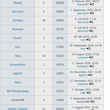
3. Februar 2021, 08:07
Mando
6
205642
Harvey61
7. September 2019, 09:23
Harvey61
5
26999
Harvey61
9. Juli 2019, 17:11
Elchbine
39
69904
Morena3
3. Juli 2019, 14:10
Morena3
2
19778
Morena3
26. Mai 2019, 10:35
EvaRY
2
15701
Lexi
26. September 2018, 14:18
hinz
0
17335
hinz
24. August 2018, 07:25
Arya
10
26224
Leranion
2. Januar 2018, 15:51
knusperkeks
1
15574
Eskadron
15. Dezember 2017, 11:48
Agil123
2
16487
Agil123
17. November 2017, 11:17
Dany
3
19414
maharani
7. Oktober 2017, 13:05
MH-Pferdetraining
1
17673
Cillie
5. September 2017, 09:55
mariachi86
0
15268
mariachi86
1. August 2017, 10:11
Zwicke_Zwacke
10
28423