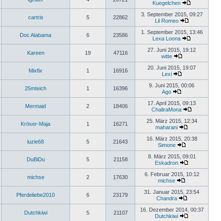
Kuegelchen
3. September 2015, 09:27
cartris
5
22862
Lil Romeo
1. September 2015, 13:46
Doc Alabama
6
23586
Lexa Loona
27. Juni 2015, 19:12
Kareen
19
47116
witte
20. Juni 2015, 19:07
Mixfix
1
16916
Lexi
9. Juni 2015, 00:06
25mteich
1
16396
Ago
17. April 2015, 09:13
Mermaid
2
18406
ChaliraMona
25. März 2015, 12:34
Kröser-Maja
1
16271
maharani
16. März 2015, 20:38
luzie68
5
21643
Simone
8. März 2015, 09:01
DuBiDu
5
21158
Eskadron
6. Februar 2015, 10:12
michse
2
17630
michse
31. Januar 2015, 23:54
Pferdeliebe2010
6
23179
Chandra
16. Dezember 2014, 00:37
Dutchkiwi
5
21107
Dutchkiwi