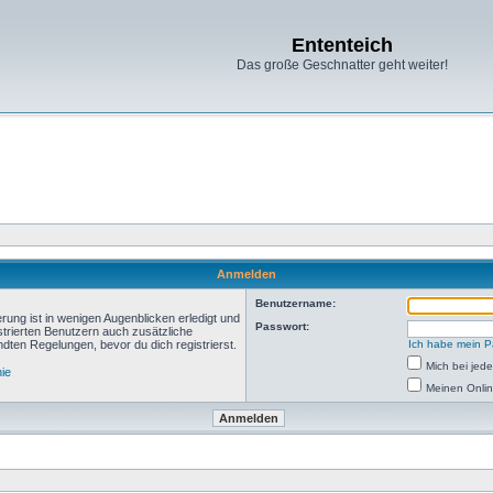
Ententeich
Das große Geschnatter geht weiter!
Anmelden
Benutzername:
rung ist in wenigen Augenblicken erledigt und
Passwort:
istrierten Benutzern auch zusätzliche
ten Regelungen, bevor du dich registrierst.
Ich habe mein P
Mich bei je
nie
Meinen Onlin