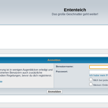
Ententeich
Das große Geschnatter geht weiter!
Anmelden
Benutzername:
rung ist in wenigen Augenblicken erledigt und
Passwort:
istrierten Benutzern auch zusätzliche
ten Regelungen, bevor du dich registrierst.
Ich habe mein P
Mich bei je
nie
Meinen Onlin