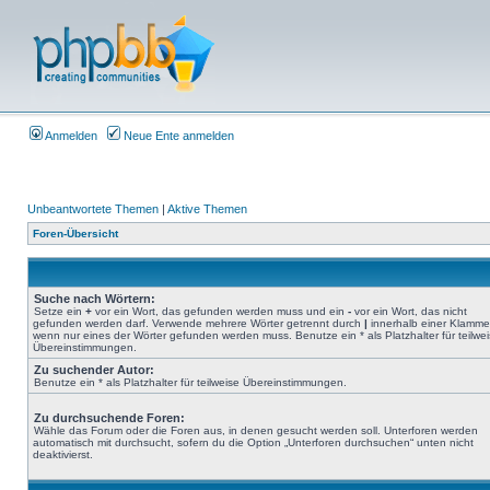
Anmelden
Neue Ente anmelden
Unbeantwortete Themen
|
Aktive Themen
Foren-Übersicht
Suche nach Wörtern:
Setze ein
+
vor ein Wort, das gefunden werden muss und ein
-
vor ein Wort, das nicht
gefunden werden darf. Verwende mehrere Wörter getrennt durch
|
innerhalb einer Klamme
wenn nur eines der Wörter gefunden werden muss. Benutze ein * als Platzhalter für teilwe
Übereinstimmungen.
Zu suchender Autor:
Benutze ein * als Platzhalter für teilweise Übereinstimmungen.
Zu durchsuchende Foren:
Wähle das Forum oder die Foren aus, in denen gesucht werden soll. Unterforen werden
automatisch mit durchsucht, sofern du die Option „Unterforen durchsuchen“ unten nicht
deaktivierst.