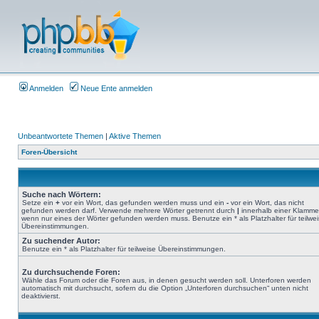
Anmelden
Neue Ente anmelden
Unbeantwortete Themen
|
Aktive Themen
Foren-Übersicht
Suche nach Wörtern:
Setze ein
+
vor ein Wort, das gefunden werden muss und ein
-
vor ein Wort, das nicht
gefunden werden darf. Verwende mehrere Wörter getrennt durch
|
innerhalb einer Klamme
wenn nur eines der Wörter gefunden werden muss. Benutze ein * als Platzhalter für teilwe
Übereinstimmungen.
Zu suchender Autor:
Benutze ein * als Platzhalter für teilweise Übereinstimmungen.
Zu durchsuchende Foren:
Wähle das Forum oder die Foren aus, in denen gesucht werden soll. Unterforen werden
automatisch mit durchsucht, sofern du die Option „Unterforen durchsuchen“ unten nicht
deaktivierst.