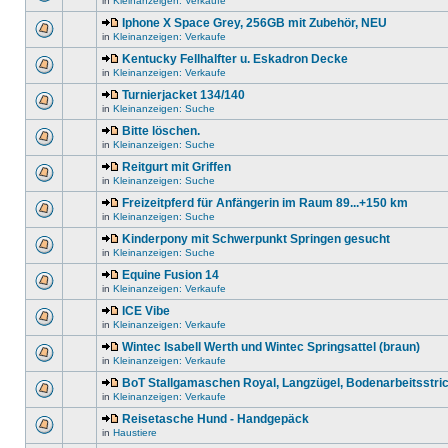
in
Kleinanzeigen: Verkaufe
Iphone X Space Grey, 256GB mit Zubehör, NEU
in
Kleinanzeigen: Verkaufe
Kentucky Fellhalfter u. Eskadron Decke
in
Kleinanzeigen: Verkaufe
Turnierjacket 134/140
in
Kleinanzeigen: Suche
Bitte löschen.
in
Kleinanzeigen: Suche
Reitgurt mit Griffen
in
Kleinanzeigen: Suche
Freizeitpferd für Anfängerin im Raum 89...+150 km
in
Kleinanzeigen: Suche
Kinderpony mit Schwerpunkt Springen gesucht
in
Kleinanzeigen: Suche
Equine Fusion 14
in
Kleinanzeigen: Verkaufe
ICE Vibe
in
Kleinanzeigen: Verkaufe
Wintec Isabell Werth und Wintec Springsattel (braun)
in
Kleinanzeigen: Verkaufe
BoT Stallgamaschen Royal, Langzügel, Bodenarbeitsstri
in
Kleinanzeigen: Verkaufe
Reisetasche Hund - Handgepäck
in
Haustiere