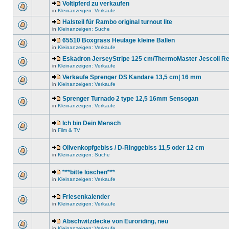
Voltipferd zu verkaufen
in
Kleinanzeigen: Verkaufe
Halsteil für Rambo original turnout lite
in
Kleinanzeigen: Suche
65510 Boxgrass Heulage kleine Ballen
in
Kleinanzeigen: Verkaufe
Eskadron JerseyStripe 125 cm/ThermoMaster JescoII R
in
Kleinanzeigen: Verkaufe
Verkaufe Sprenger DS Kandare 13,5 cm| 16 mm
in
Kleinanzeigen: Verkaufe
Sprenger Turnado 2 type 12,5 16mm Sensogan
in
Kleinanzeigen: Verkaufe
Ich bin Dein Mensch
in
Film & TV
Olivenkopfgebiss / D-Ringgebiss 11,5 oder 12 cm
in
Kleinanzeigen: Suche
***bitte löschen***
in
Kleinanzeigen: Verkaufe
Friesenkalender
in
Kleinanzeigen: Verkaufe
Abschwitzdecke von Euroriding, neu
in
Kleinanzeigen: Verkaufe