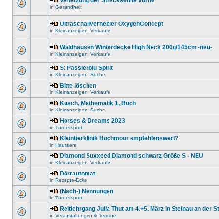
Verletzung der Strecksehne vorne
in
Gesundheit
Ultraschallvernebler OxygenConcept
in
Kleinanzeigen: Verkaufe
Waldhausen Winterdecke High Neck 200g/145cm -neu-
in
Kleinanzeigen: Verkaufe
S: Passierblu Spirit
in
Kleinanzeigen: Suche
Bitte löschen
in
Kleinanzeigen: Verkaufe
Kusch, Mathematik 1, Buch
in
Kleinanzeigen: Suche
Horses & Dreams 2023
in
Turniersport
Kleintierklinik Hochmoor empfehlenswert?
in
Haustiere
Diamond Suxxeed Diamond schwarz Größe S - NEU
in
Kleinanzeigen: Verkaufe
Dörrautomat
in
Rezepte-Ecke
(Nach-) Nennungen
in
Turniersport
Reitlehrgang Julia Thut am 4.+5. März in Steinau an der S
in
Veranstaltungen & Termine