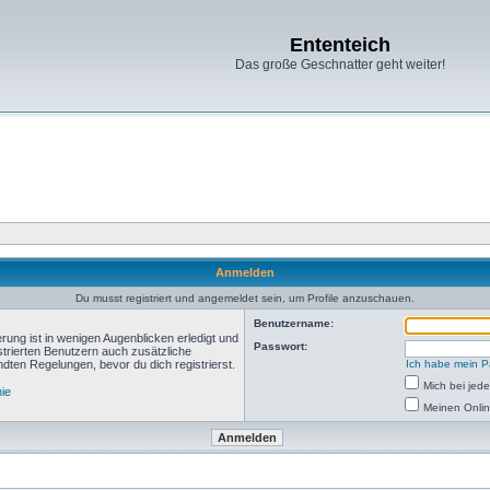
Ententeich
Das große Geschnatter geht weiter!
Anmelden
Du musst registriert und angemeldet sein, um Profile anzuschauen.
Benutzername:
rung ist in wenigen Augenblicken erledigt und
Passwort:
istrierten Benutzern auch zusätzliche
ten Regelungen, bevor du dich registrierst.
Ich habe mein P
Mich bei je
nie
Meinen Onlin