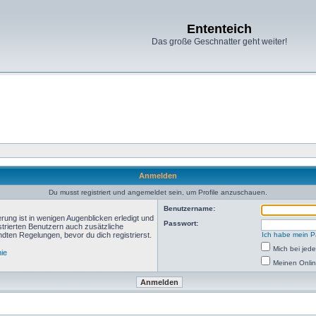
Ententeich
Das große Geschnatter geht weiter!
Anmelden
Du musst registriert und angemeldet sein, um Profile anzuschauen.
Benutzername:
rung ist in wenigen Augenblicken erledigt und
Passwort:
istrierten Benutzern auch zusätzliche
ten Regelungen, bevor du dich registrierst.
Ich habe mein P
Mich bei je
nie
Meinen Onlin