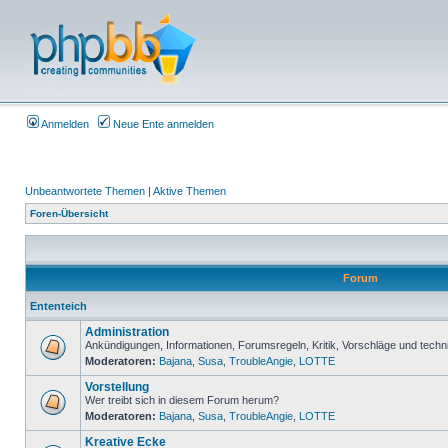
Anmelden
Neue Ente anmelden
Unbeantwortete Themen
|
Aktive Themen
Foren-Übersicht
Forum
Ententeich
Administration
Ankündigungen, Informationen, Forumsregeln, Kritik, Vorschläge und techn
Moderatoren:
Bajana
,
Susa
,
TroubleAngie
,
LOTTE
Vorstellung
Wer treibt sich in diesem Forum herum?
Moderatoren:
Bajana
,
Susa
,
TroubleAngie
,
LOTTE
Kreative Ecke