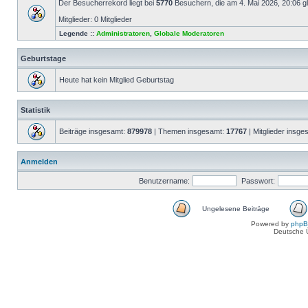
Der Besucherrekord liegt bei
5770
Besuchern, die am 4. Mai 2026, 20:06 gle
Mitglieder: 0 Mitglieder
Legende ::
Administratoren
,
Globale Moderatoren
Geburtstage
Heute hat kein Mitglied Geburtstag
Statistik
Beiträge insgesamt:
879978
| Themen insgesamt:
17767
| Mitglieder insg
Anmelden
Benutzername:
Passwort:
Ungelesene Beiträge
Powered by
php
Deutsche 