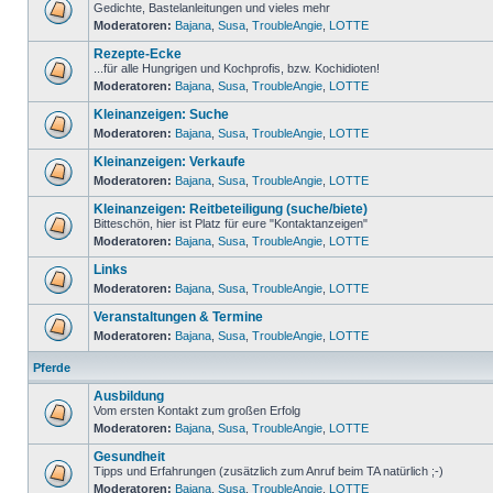
Gedichte, Bastelanleitungen und vieles mehr
Moderatoren:
Bajana
,
Susa
,
TroubleAngie
,
LOTTE
Rezepte-Ecke
...für alle Hungrigen und Kochprofis, bzw. Kochidioten!
Moderatoren:
Bajana
,
Susa
,
TroubleAngie
,
LOTTE
Kleinanzeigen: Suche
Moderatoren:
Bajana
,
Susa
,
TroubleAngie
,
LOTTE
Kleinanzeigen: Verkaufe
Moderatoren:
Bajana
,
Susa
,
TroubleAngie
,
LOTTE
Kleinanzeigen: Reitbeteiligung (suche/biete)
Bitteschön, hier ist Platz für eure "Kontaktanzeigen"
Moderatoren:
Bajana
,
Susa
,
TroubleAngie
,
LOTTE
Links
Moderatoren:
Bajana
,
Susa
,
TroubleAngie
,
LOTTE
Veranstaltungen & Termine
Moderatoren:
Bajana
,
Susa
,
TroubleAngie
,
LOTTE
Pferde
Ausbildung
Vom ersten Kontakt zum großen Erfolg
Moderatoren:
Bajana
,
Susa
,
TroubleAngie
,
LOTTE
Gesundheit
Tipps und Erfahrungen (zusätzlich zum Anruf beim TA natürlich ;-)
Moderatoren:
Bajana
,
Susa
,
TroubleAngie
,
LOTTE