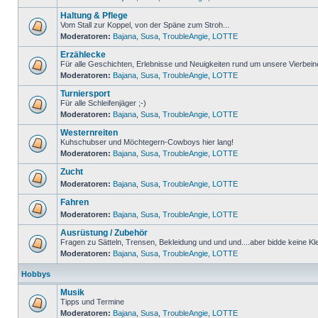
Haltung & Pflege
Vom Stall zur Koppel, von der Späne zum Stroh...
Moderatoren:
Bajana
,
Susa
,
TroubleAngie
,
LOTTE
Erzählecke
Für alle Geschichten, Erlebnisse und Neuigkeiten rund um unsere Vierbein
Moderatoren:
Bajana
,
Susa
,
TroubleAngie
,
LOTTE
Turniersport
Für alle Schleifenjäger ;-)
Moderatoren:
Bajana
,
Susa
,
TroubleAngie
,
LOTTE
Westernreiten
Kuhschubser und Möchtegern-Cowboys hier lang!
Moderatoren:
Bajana
,
Susa
,
TroubleAngie
,
LOTTE
Zucht
Moderatoren:
Bajana
,
Susa
,
TroubleAngie
,
LOTTE
Fahren
Moderatoren:
Bajana
,
Susa
,
TroubleAngie
,
LOTTE
Ausrüstung / Zubehör
Fragen zu Sätteln, Trensen, Bekleidung und und und....aber bidde keine Kl
Moderatoren:
Bajana
,
Susa
,
TroubleAngie
,
LOTTE
Hobbys
Musik
Tipps und Termine
Moderatoren:
Bajana
,
Susa
,
TroubleAngie
,
LOTTE