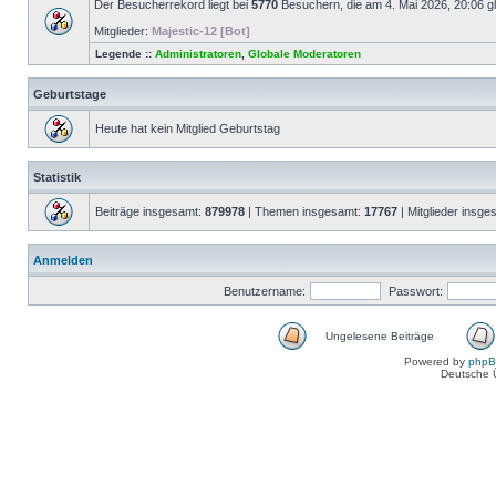
Der Besucherrekord liegt bei
5770
Besuchern, die am 4. Mai 2026, 20:06 gle
Mitglieder:
Majestic-12 [Bot]
Legende ::
Administratoren
,
Globale Moderatoren
Geburtstage
Heute hat kein Mitglied Geburtstag
Statistik
Beiträge insgesamt:
879978
| Themen insgesamt:
17767
| Mitglieder insg
Anmelden
Benutzername:
Passwort:
Ungelesene Beiträge
Powered by
php
Deutsche 