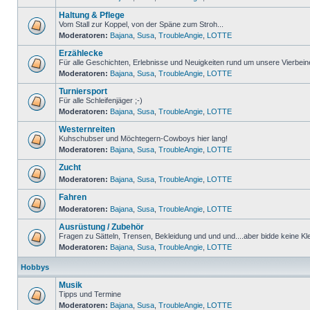
Haltung & Pflege
Vom Stall zur Koppel, von der Späne zum Stroh...
Moderatoren:
Bajana
,
Susa
,
TroubleAngie
,
LOTTE
Erzählecke
Für alle Geschichten, Erlebnisse und Neuigkeiten rund um unsere Vierbein
Moderatoren:
Bajana
,
Susa
,
TroubleAngie
,
LOTTE
Turniersport
Für alle Schleifenjäger ;-)
Moderatoren:
Bajana
,
Susa
,
TroubleAngie
,
LOTTE
Westernreiten
Kuhschubser und Möchtegern-Cowboys hier lang!
Moderatoren:
Bajana
,
Susa
,
TroubleAngie
,
LOTTE
Zucht
Moderatoren:
Bajana
,
Susa
,
TroubleAngie
,
LOTTE
Fahren
Moderatoren:
Bajana
,
Susa
,
TroubleAngie
,
LOTTE
Ausrüstung / Zubehör
Fragen zu Sätteln, Trensen, Bekleidung und und und....aber bidde keine Kl
Moderatoren:
Bajana
,
Susa
,
TroubleAngie
,
LOTTE
Hobbys
Musik
Tipps und Termine
Moderatoren:
Bajana
,
Susa
,
TroubleAngie
,
LOTTE