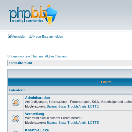
Anmelden
Neue Ente anmelden
Unbeantwortete Themen
|
Aktive Themen
Foren-Übersicht
Forum
Ententeich
Administration
Ankündigungen, Informationen, Forumsregeln, Kritik, Vorschläge und techn
Moderatoren:
Bajana
,
Susa
,
TroubleAngie
,
LOTTE
Vorstellung
Wer treibt sich in diesem Forum herum?
Moderatoren:
Bajana
,
Susa
,
TroubleAngie
,
LOTTE
Kreative Ecke