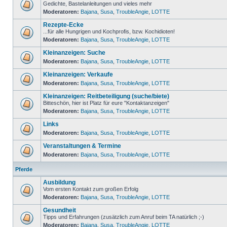
Gedichte, Bastelanleitungen und vieles mehr
Moderatoren:
Bajana
,
Susa
,
TroubleAngie
,
LOTTE
Rezepte-Ecke
...für alle Hungrigen und Kochprofis, bzw. Kochidioten!
Moderatoren:
Bajana
,
Susa
,
TroubleAngie
,
LOTTE
Kleinanzeigen: Suche
Moderatoren:
Bajana
,
Susa
,
TroubleAngie
,
LOTTE
Kleinanzeigen: Verkaufe
Moderatoren:
Bajana
,
Susa
,
TroubleAngie
,
LOTTE
Kleinanzeigen: Reitbeteiligung (suche/biete)
Bitteschön, hier ist Platz für eure "Kontaktanzeigen"
Moderatoren:
Bajana
,
Susa
,
TroubleAngie
,
LOTTE
Links
Moderatoren:
Bajana
,
Susa
,
TroubleAngie
,
LOTTE
Veranstaltungen & Termine
Moderatoren:
Bajana
,
Susa
,
TroubleAngie
,
LOTTE
Pferde
Ausbildung
Vom ersten Kontakt zum großen Erfolg
Moderatoren:
Bajana
,
Susa
,
TroubleAngie
,
LOTTE
Gesundheit
Tipps und Erfahrungen (zusätzlich zum Anruf beim TA natürlich ;-)
Moderatoren:
Bajana
,
Susa
,
TroubleAngie
,
LOTTE