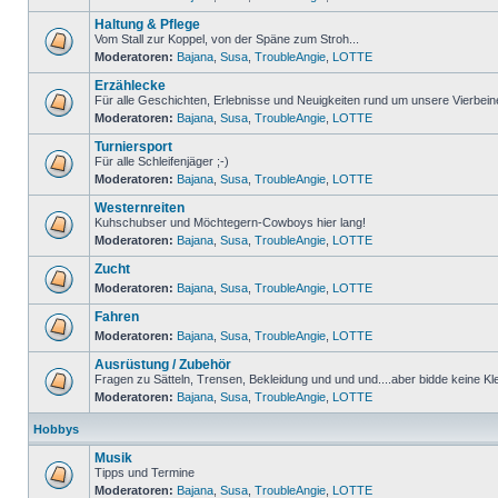
Haltung & Pflege
Vom Stall zur Koppel, von der Späne zum Stroh...
Moderatoren:
Bajana
,
Susa
,
TroubleAngie
,
LOTTE
Erzählecke
Für alle Geschichten, Erlebnisse und Neuigkeiten rund um unsere Vierbein
Moderatoren:
Bajana
,
Susa
,
TroubleAngie
,
LOTTE
Turniersport
Für alle Schleifenjäger ;-)
Moderatoren:
Bajana
,
Susa
,
TroubleAngie
,
LOTTE
Westernreiten
Kuhschubser und Möchtegern-Cowboys hier lang!
Moderatoren:
Bajana
,
Susa
,
TroubleAngie
,
LOTTE
Zucht
Moderatoren:
Bajana
,
Susa
,
TroubleAngie
,
LOTTE
Fahren
Moderatoren:
Bajana
,
Susa
,
TroubleAngie
,
LOTTE
Ausrüstung / Zubehör
Fragen zu Sätteln, Trensen, Bekleidung und und und....aber bidde keine Kl
Moderatoren:
Bajana
,
Susa
,
TroubleAngie
,
LOTTE
Hobbys
Musik
Tipps und Termine
Moderatoren:
Bajana
,
Susa
,
TroubleAngie
,
LOTTE