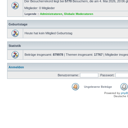
Der Besucherrekord liegt bei
5770
Besuchern, die am 4. Mai 2026, 20:06 gle
Mitglieder: 0 Mitglieder
Legende ::
Administratoren
,
Globale Moderatoren
Geburtstage
Heute hat kein Mitglied Geburtstag
Statistik
Beiträge insgesamt:
879978
| Themen insgesamt:
17767
| Mitglieder insg
Anmelden
Benutzername:
Passwort:
Ungelesene Beiträge
Powered by
php
Deutsche 