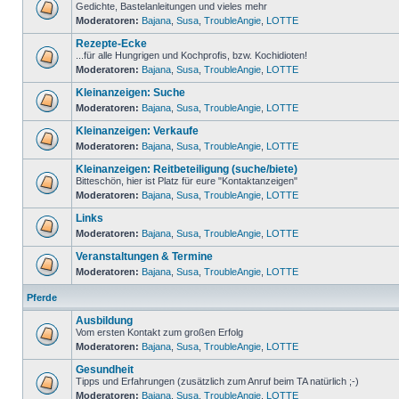
Gedichte, Bastelanleitungen und vieles mehr
Moderatoren:
Bajana
,
Susa
,
TroubleAngie
,
LOTTE
Rezepte-Ecke
...für alle Hungrigen und Kochprofis, bzw. Kochidioten!
Moderatoren:
Bajana
,
Susa
,
TroubleAngie
,
LOTTE
Kleinanzeigen: Suche
Moderatoren:
Bajana
,
Susa
,
TroubleAngie
,
LOTTE
Kleinanzeigen: Verkaufe
Moderatoren:
Bajana
,
Susa
,
TroubleAngie
,
LOTTE
Kleinanzeigen: Reitbeteiligung (suche/biete)
Bitteschön, hier ist Platz für eure "Kontaktanzeigen"
Moderatoren:
Bajana
,
Susa
,
TroubleAngie
,
LOTTE
Links
Moderatoren:
Bajana
,
Susa
,
TroubleAngie
,
LOTTE
Veranstaltungen & Termine
Moderatoren:
Bajana
,
Susa
,
TroubleAngie
,
LOTTE
Pferde
Ausbildung
Vom ersten Kontakt zum großen Erfolg
Moderatoren:
Bajana
,
Susa
,
TroubleAngie
,
LOTTE
Gesundheit
Tipps und Erfahrungen (zusätzlich zum Anruf beim TA natürlich ;-)
Moderatoren:
Bajana
,
Susa
,
TroubleAngie
,
LOTTE