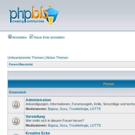
Anmelden
Neue Ente anmelden
Unbeantwortete Themen
|
Aktive Themen
Foren-Übersicht
Forum
Ententeich
Administration
Ankündigungen, Informationen, Forumsregeln, Kritik, Vorschläge und techn
Moderatoren:
Bajana
,
Susa
,
TroubleAngie
,
LOTTE
Vorstellung
Wer treibt sich in diesem Forum herum?
Moderatoren:
Bajana
,
Susa
,
TroubleAngie
,
LOTTE
Kreative Ecke