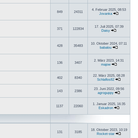
4. Februar 2025, 08:53
849
24311
Jovanka
17. Juli 2025, 07:39
371
122834
Daisy
10. Oktober 2024, 07:11
428
35483
babalou
2. März 2023, 14:31
136
3407
majow
22. März 2025, 08:28
402
8340
Schlaflos82
23. Juni 2022, 09:56
143
2386
agroguppy
1. Januar 2025, 16:35
1137
22060
Eskadron
18. Oktober 2023, 10:19
131
3185
Rocket-star