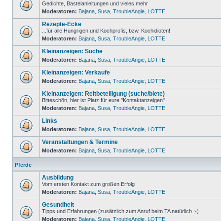
Gedichte, Bastelanleitungen und vieles mehr
Moderatoren:
Bajana
,
Susa
,
TroubleAngie
,
LOTTE
Rezepte-Ecke
...für alle Hungrigen und Kochprofis, bzw. Kochidioten!
Moderatoren:
Bajana
,
Susa
,
TroubleAngie
,
LOTTE
Kleinanzeigen: Suche
Moderatoren:
Bajana
,
Susa
,
TroubleAngie
,
LOTTE
Kleinanzeigen: Verkaufe
Moderatoren:
Bajana
,
Susa
,
TroubleAngie
,
LOTTE
Kleinanzeigen: Reitbeteiligung (suche/biete)
Bitteschön, hier ist Platz für eure "Kontaktanzeigen"
Moderatoren:
Bajana
,
Susa
,
TroubleAngie
,
LOTTE
Links
Moderatoren:
Bajana
,
Susa
,
TroubleAngie
,
LOTTE
Veranstaltungen & Termine
Moderatoren:
Bajana
,
Susa
,
TroubleAngie
,
LOTTE
Pferde
Ausbildung
Vom ersten Kontakt zum großen Erfolg
Moderatoren:
Bajana
,
Susa
,
TroubleAngie
,
LOTTE
Gesundheit
Tipps und Erfahrungen (zusätzlich zum Anruf beim TA natürlich ;-)
Moderatoren:
Bajana
,
Susa
,
TroubleAngie
,
LOTTE